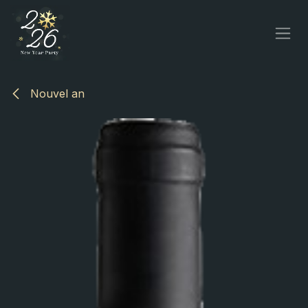
Overslaan naar inhoud
Nouvel an