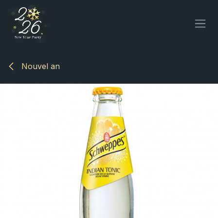
Se rendre au contenu
Nouvel an