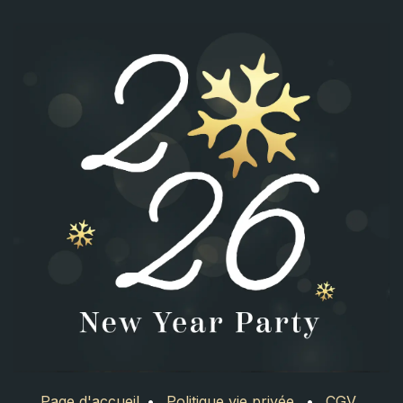
Page d'accueil
•
Politique vie privée
•
CGV