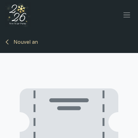
Se rendre au contenu
Nouvel an