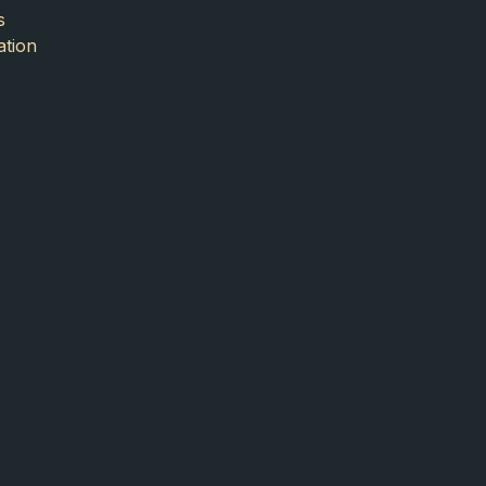
s
ation