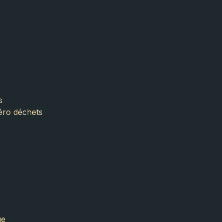
s
zéro déchets
ue