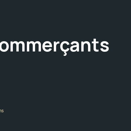
La Soirée
Le lieu
Le Buffet
Forum
Postes
 Commerçants
ns